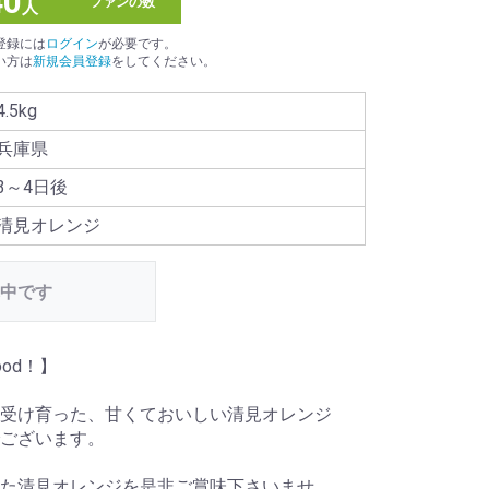
40
ファンの数
人
登録には
ログイン
が必要です。
い方は
新規会員登録
をしてください。
4.5kg
兵庫県
3～4日後
清見オレンジ
中です
od！】
受け育った、甘くておいしい清見オレンジ
ございます。
た清見オレンジを是非ご賞味下さいませ。