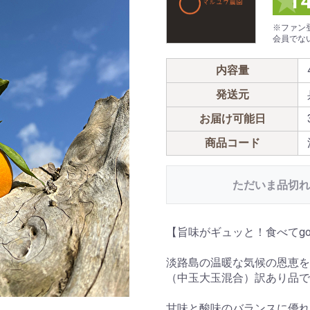
1
※ファン
会員でな
内容量
発送元
お届け可能日
商品コード
ただいま品切れ
【旨味がギュッと！食べてgo
淡路島の温暖な気候の恩恵を
（中玉大玉混合）訳あり品で
甘味と酸味のバランスに優れ