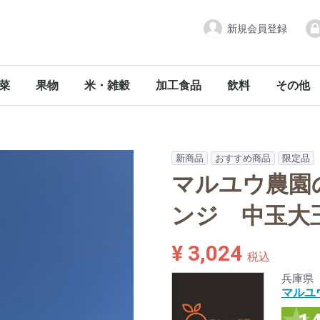
新規会員登録
菜
果物
米・雑穀
加工食品
飲料
その他
新商品
おすすめ商品
限定品
マルユウ農園
ンジ 中玉大玉
¥ 3,024
税込
兵庫県
マルユ